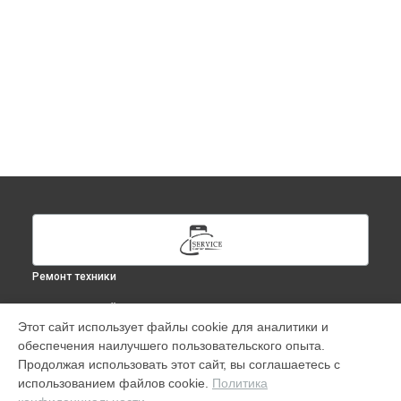
Ремонт техники
ВЫБЕРИ СВОЙ ГОРОД
Этот сайт использует файлы cookie для аналитики и
Ремонт MacBook в
Москве
обеспечения наилучшего пользовательского опыта.
Ремонт MacBook в
Краснодаре
Продолжая использовать этот сайт, вы соглашаетесь с
Ремонт MacBook в
Ростове-на-Дону
использованием файлов cookie.
Политика