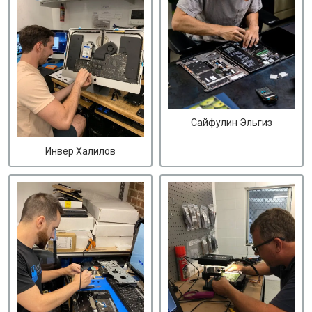
Сайфулин Эльгиз
Инвер Халилов